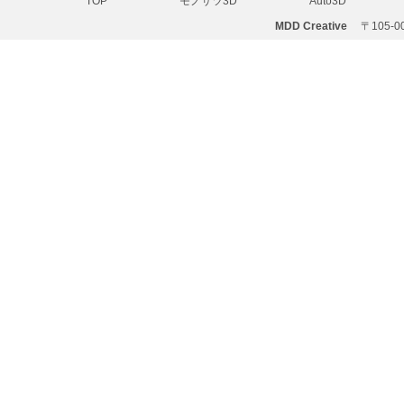
TOP
モノサツ3D
Auto3D
MDD Creative
〒105-001