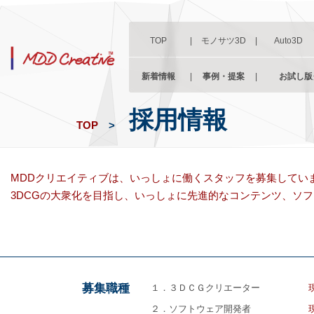
TOP
|
モノサツ3D
|
Auto3D
新着情報
|
事例・提案
|
お試し版
採用情報
TOP
>
MDDクリエイティブは、いっしょに働くスタッフを募集してい
3DCGの大衆化を目指し、いっしょに先進的なコンテンツ、ソ
募集職種
１．３ＤＣＧクリエーター
２．ソフトウェア開発者