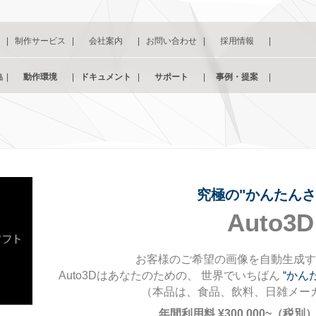
|
制作サービス
|
会社案内
|
お問い合わせ
|
採用情報
|
|
動作環境
|
ドキュメント
|
サポート
|
事例・提案
|
品
究極の"かんたんさ
Auto3
お客様のご希望の画像を自動生成す
Auto3Dはあなたのための、 世界でいちばん
“かん
（本品は、食品、飲料、日雑メー
年間利用料 ¥300,000~（税別