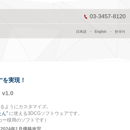
03-3457-8120
日本語
・
English
・
한국어
"を実現！
D
v1.0
るようにカスタマイズ。
たん”
に使える3DCGソフトウェアです。
カー様用のソフトです）
）2024年1月価格改定