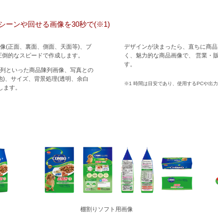
ーンや回せる画像を30秒で(※1)
像(正面、裏面、側面、天面等)、ブ
デザインが決まったら、直ちに商品画
圧倒的なスピードで作成します。
く、魅力的な商品画像で、 営業・
す。
列といった商品陳列画像、写真との
D他)、サイズ、背景処理(透明、余白
※1 時間は目安であり、使用するPCや出
します。
棚割りソフト用画像