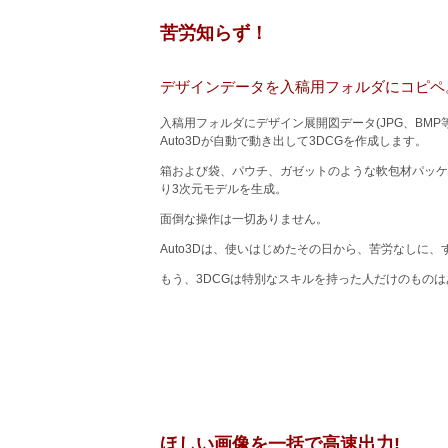
苦労知らず！
デザインデータを入稿用フォルダにコピペ
入稿用フォルダにデザイン展開図データ(JPG、BMP
Auto3Dが自動で動き出して3DCGを作成します。
箱および袋、パウチ、ガゼットのような軟包材パッケ
り3次元モデルを生成。
面倒な操作は一切ありません。
Auto3Dは、使いはじめたその日から、苦労なしに、
もう、3DCGは特別なスキルを持った人だけのもの
ほしい画像を一括で高速出力!